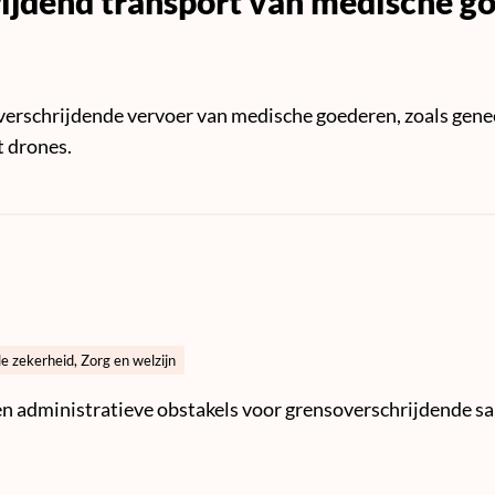
jdend transport van medische g
verschrijdende vervoer van medische goederen, zoals gen
t drones.
le zekerheid, Zorg en welzijn
he en administratieve obstakels voor grensoverschrijdende