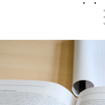
Home
On