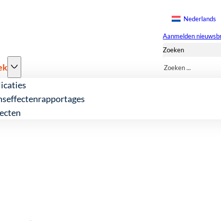
Nederlands
Aanmelden nieuwsbr
Zoeken
ek
icaties
nseffectenrapportages
ecten