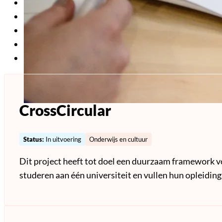
Leefomgeving en wonen
(1)
Mobiliteit en infrastructuur
(2)
Onderwijs en cultuur
(2)
Pensioen, fiscale en sociale zekerheid
(2)
Zorg en welzijn
(3)
CrossCircular
Status:
In uitvoering
Onderwijs en cultuur
Dit project heeft tot doel een duurzaam framework vo
studeren aan één universiteit en vullen hun opleidin