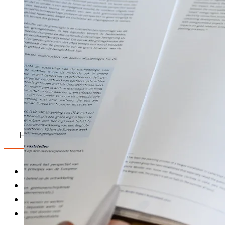
Huidige projecten
Afgeronde projecten
Arbeidsmarkt en economie
(1)
Energietransitie en klimaat
(1)
Euregionale governance en samenwerking
(3)
Grenseffecten
(2)