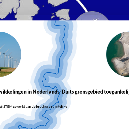
wikkelingen in Nederlands-Duits grensgebied toegankeli
ft ITEM gewerkt aan de brochure ruimtelijke