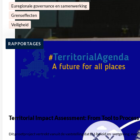
Euregionale governance en samenwerking
Grenseffecten
Veiligheid
RAPPORTAGES
Territorial Impact Assessment: From Tool to Process
Dit proefproject vertrekt vanuit de vaststelling dat EU-beleid en -wetgeving, even