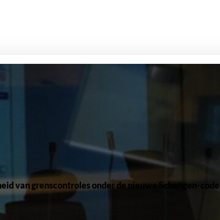
eid van grenscontroles onder de nieuwe Schengen-code t