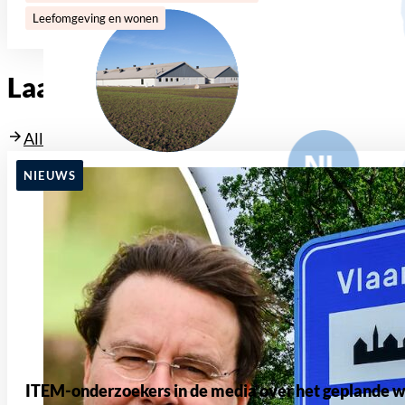
Leefomgeving en wonen
Laatste berichten
Alle nieuwsberichten en blogs
NIEUWS
ITEM-onderzoekers in de media over het geplande w