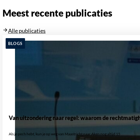
Meest recente publicaties
Alle publicaties
BLOGS
Van uitzondering naar regel: waarom de rechtmatigh
Als je pech hebt, kun je op weg van Maastricht naar Aken nog altijd 15