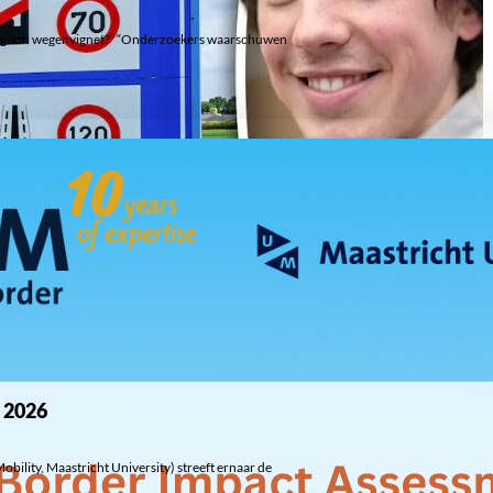
lgisch wegenvignet?” “Onderzoekers waarschuwen
e 2026
bility, Maastricht University) streeft ernaar de