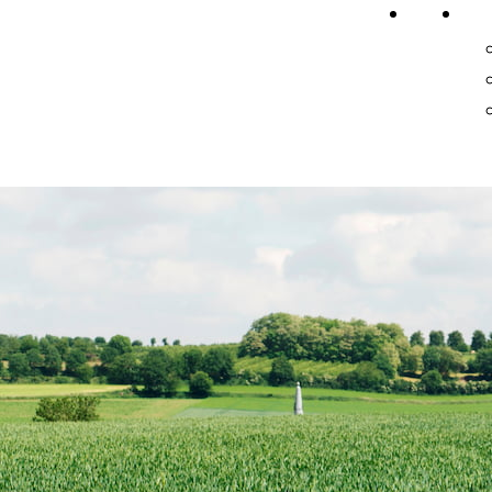
Home
On