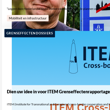
“Leggen deze Nederlandse onderzoekers een bom onder de plannen voor een Be
Mobiliteit en infrastructuur
GRENSEFFECTENDOSSIERS
Dien uw idee in voor ITEM Grenseffectenrapportag
ITEM (Institute for Transnational and Euregional cross-border cooperation and Mo