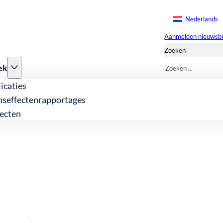
Nederlands
Aanmelden nieuwsbr
Zoeken
ek
icaties
nseffectenrapportages
ecten