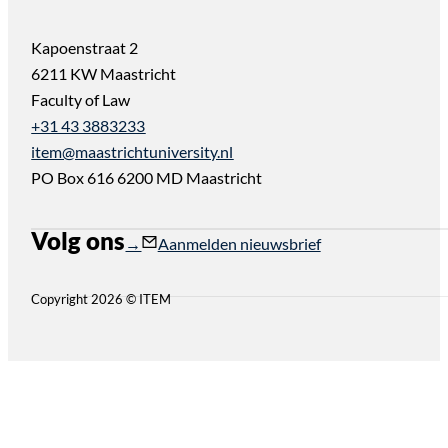
Kapoenstraat 2
6211 KW Maastricht
Faculty of Law
+31 43 3883233
item@maastrichtuniversity.nl
PO Box 616 6200 MD Maastricht
Volg ons
Follow us on Instagram
Follow us on YouTube
Aanmelden nieuwsbrief
Copyright 2026 © ITEM