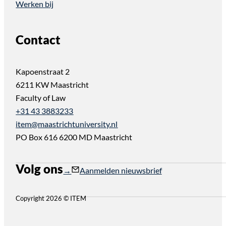
Werken bij
Contact
Kapoenstraat 2
6211 KW Maastricht
Faculty of Law
+31 43 3883233
item@maastrichtuniversity.nl
PO Box 616 6200 MD Maastricht
Volg ons
Follow us on Instagram
Follow us on YouTube
Aanmelden nieuwsbrief
Copyright 2026 © ITEM