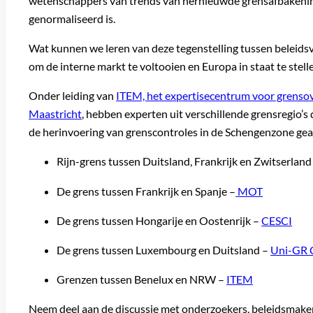
wetenschappers van trends van hernieuwde grensafbakening
genormaliseerd is.
Wat kunnen we leren van deze tegenstelling tussen beleidsve
om de interne markt te voltooien en Europa in staat te stel
Onder leiding van
ITEM, het expertisecentrum voor grensov
Maastricht
, hebben experten uit verschillende grensregio’s
de herinvoering van grenscontroles in de Schengenzone gea
Rijn-grens tussen Duitsland, Frankrijk en Zwitserland
De grens tussen Frankrijk en Spanje –
MOT
De grens tussen Hongarije en Oostenrijk –
CESCI
De grens tussen Luxembourg en Duitsland –
Uni-GR C
Grenzen tussen Benelux en NRW –
ITEM
Neem deel aan de discussie met onderzoekers, beleidsmaker