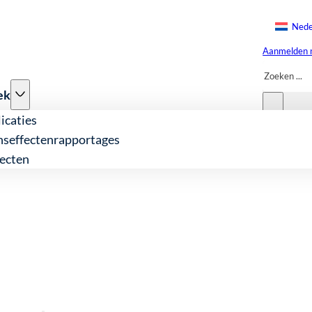
Nede
Aanmelden n
Zoeken
ek
icaties
nseffectenrapportages
ecten