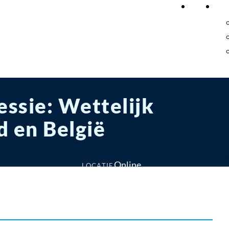
Home
On
ssie: Wettelijk
d en België
Online
LOCATIE