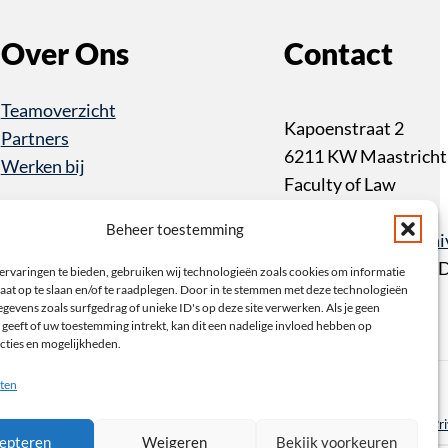
Over Ons
Contact
Teamoverzicht
Kapoenstraat 2
Partners
6211 KW Maastricht
Werken bij
Faculty of Law
+31 43 3883233
Beheer toestemming
item@maastrichtuniv
PO Box 616 6200 M
ervaringen te bieden, gebruiken wij technologieën zoals cookies om informatie
aat op te slaan en/of te raadplegen. Door in te stemmen met deze technologieën
Maastricht
gevens zoals surfgedrag of unieke ID's op deze site verwerken. Als je geen
geeft of uw toestemming intrekt, kan dit een nadelige invloed hebben op
cties en mogelijkheden.
am
e
wsbrief
ten
Pr
epteren
Weigeren
Bekijk voorkeuren