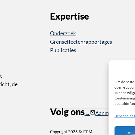
Expertise
Onderzoek
Grenseffectenrapportages
Publicaties
t
Om de beste 
cht, de
over je appar
kunnen wij ge
toestemming 
bepaalde fun
Volg ons
Follow us on Instagr
Follow us on YouTub
Aanmelden nieu
Beheer diens
Copyright 2026 © ITEM
Acc