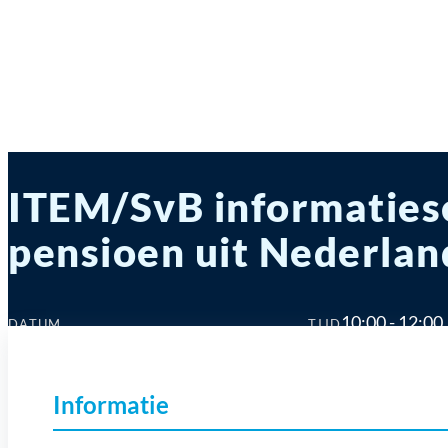
ITEM/SvB informatiese
pensioen uit Nederlan
10:00 - 12:00
DATUM
TIJD
09 okt 2024
Informatie