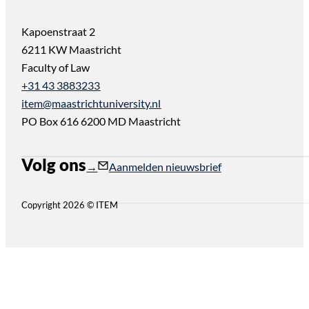
Kapoenstraat 2
6211 KW Maastricht
Faculty of Law
+31 43 3883233
item@maastrichtuniversity.nl
PO Box 616 6200 MD Maastricht
Volg ons
Follow us on Instagram
Follow us on YouTube
Aanmelden nieuwsbrief
Copyright 2026 © ITEM