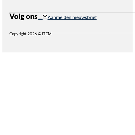
Volg ons
Follow us on Instagram
Follow us on YouTube
Aanmelden nieuwsbrief
Copyright 2026 © ITEM