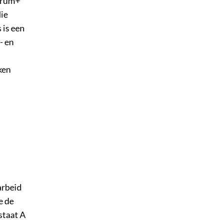
ntrum+
die
 is een
- en
ken
arbeid
e de
staat A