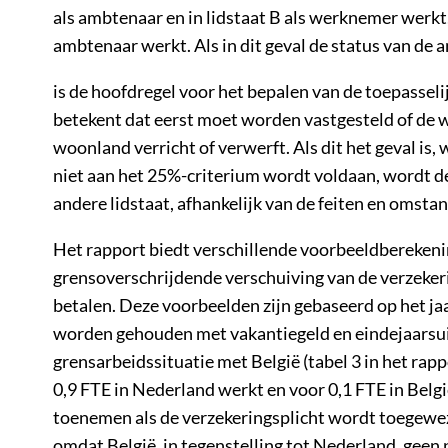
als ambtenaar en in lidstaat B als werknemer werkt, 
ambtenaar werkt. Als in dit geval de status van de
is de hoofdregel voor het bepalen van de toepasseli
betekent dat eerst moet worden vastgesteld of de w
woonland verricht of verwerft. Als dit het geval is
niet aan het 25%-criterium wordt voldaan, wordt d
andere lidstaat, afhankelijk van de feiten en omsta
Het rapport biedt verschillende voorbeeldberekeni
grensoverschrijdende verschuiving van de verzekeri
betalen. Deze voorbeelden zijn gebaseerd op het jaa
worden gehouden met vakantiegeld en eindejaarsuitk
grensarbeidssituatie met België (tabel 3 in het rap
0,9 FTE in Nederland werkt en voor 0,1 FTE in Belgi
toenemen als de verzekeringsplicht wordt toegewez
omdat België, in tegenstelling tot Nederland, geen 