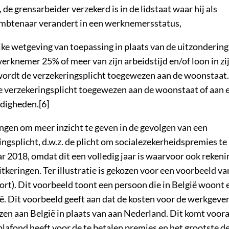
de grensarbeider verzekerd is in de lidstaat waar hij als
 ambtenaar verandert in een werknemersstatus,
jke wetgeving van toepassing in plaats van de uitzondering
erknemer 25% of meer van zijn arbeidstijd en/of loon in zi
, wordt de verzekeringsplicht toegewezen aan de woonstaat.
e verzekeringsplicht toegewezen aan de woonstaat of aan 
ndigheden.[6]
ngen om meer inzicht te geven in de gevolgen van een
ngsplicht, d.w.z. de plicht om socialezekerheidspremies te
r 2018, omdat dit een volledig jaar is waarvoor ook rekeni
eringen. Ter illustratie is gekozen voor een voorbeeld va
port). Dit voorbeeld toont een persoon die in België woont 
ë. Dit voorbeeld geeft aan dat de kosten voor de werkgever
en aan België in plaats van aan Nederland. Dit komt voora
plafond heeft voor de te betalen premies en het grootste d