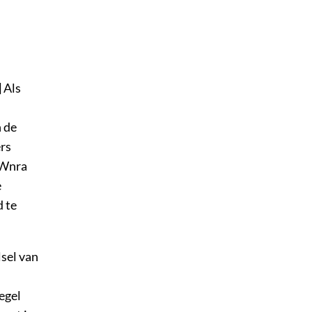
 Als
 de
rs
 Wnra
e
d te
lsel van
egel