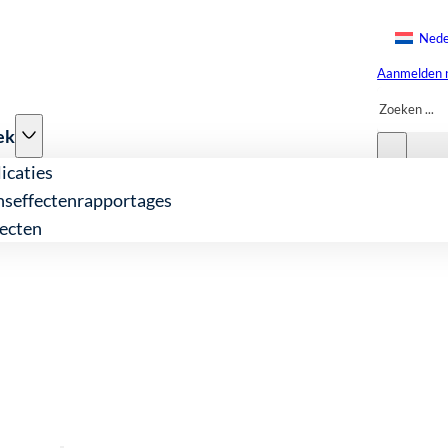
Nede
Aanmelden n
Zoeken
ek
icaties
nseffectenrapportages
ecten