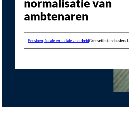
normalisatie van
ambtenaren
Pensioen, fiscale en sociale zekerheid
Grenseffectendossiers
1