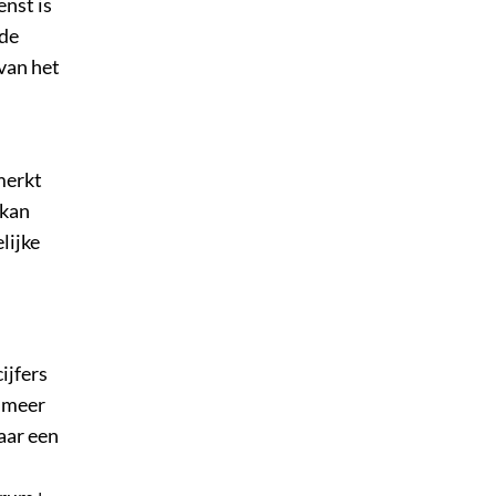
enst is
 de
van het
merkt
 kan
lijke
ijfers
n meer
aar een