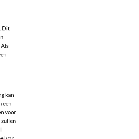
. Dit
jn
 Als
een
ng kan
n een
en voor
 zullen
l
eel van