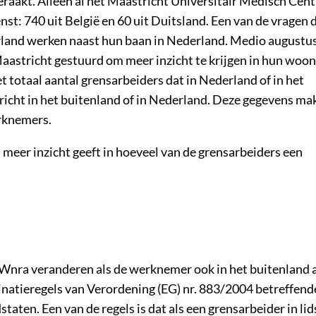
raakt. Alleen al het Maastricht Universitair Medisch Ce
t: 740 uit België en 60 uit Duitsland. Een van de vragen 
land werken naast hun baan in Nederland. Medio augustus
aastricht gestuurd om meer inzicht te krijgen in hun woon
et totaal aantal grensarbeiders dat in Nederland of in het
icht in het buitenland of in Nederland. Deze gegevens ma
rknemers.
 meer inzicht geeft in hoeveel van de grensarbeiders een
e Wnra veranderen als de werknemer ook in het buitenland 
inatieregels van Verordening (EG) nr. 883/2004 betreffend
aten. Een van de regels is dat als een grensarbeider in lid