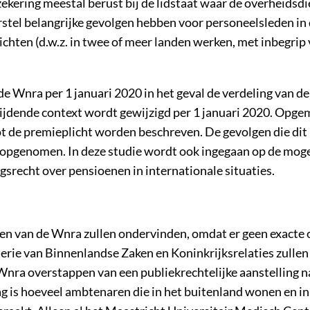
rzekering meestal berust bij de lidstaat waar de overheidsdi
stel belangrijke gevolgen hebben voor personeelsleden in
chten (d.w.z. in twee of meer landen werken, met inbegrip 
e Wnra per 1 januari 2020 in het geval de verdeling van de
rijdende context wordt gewijzigd per 1 januari 2020. Opge
ot de premieplicht worden beschreven. De gevolgen die dit
t opgenomen. In deze studie wordt ook ingegaan op de moge
gsrecht over pensioenen in internationale situaties.
en van de Wnra zullen ondervinden, omdat er geen exacte c
terie van Binnenlandse Zaken en Koninkrijksrelaties zulle
Wnra overstappen van een publiekrechtelijke aanstelling n
g is hoeveel ambtenaren die in het buitenland wonen en in