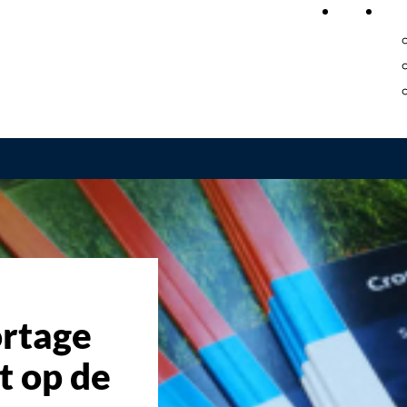
Home
On
rtage
t op de