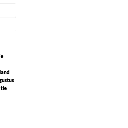
ie
land
ugustus
tie