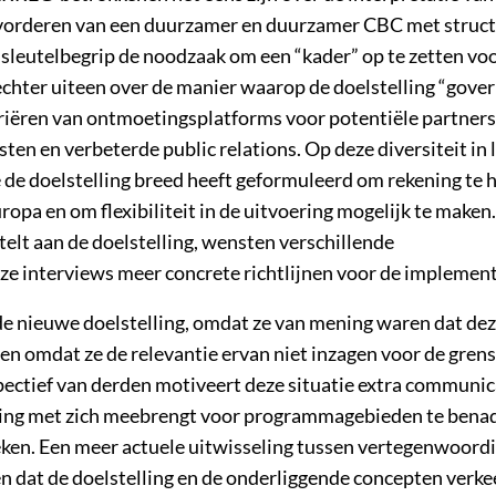
 bevorderen van een duurzamer en duurzamer CBC met struct
 sleutelbegrip de noodzaak om een “kader” op te zetten vo
hter uiteen over de manier waarop de doelstelling “gove
iëren van ontmoetingsplatforms voor potentiële partners
en en verbeterde public relations. Op deze diversiteit in 
e de doelstelling breed heeft geformuleerd om rekening te
ropa en om flexibiliteit in de uitvoering mogelijk te maken.
stelt aan de doelstelling, wensten verschillende
 interviews meer concrete richtlijnen voor de implement
e nieuwe doelstelling, omdat ze van mening waren dat de
 en omdat ze de relevantie ervan niet inzagen voor de gren
pectief van derden motiveert deze situatie extra communic
lling met zich meebrengt voor programmagebieden te bena
ken. Een meer actuele uitwisseling tussen vertegenwoord
dat de doelstelling en de onderliggende concepten verke