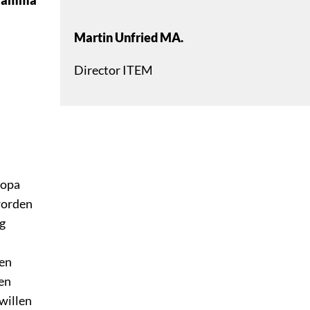
Martin Unfried MA.
Director ITEM
ropa
worden
g
 en
en
willen