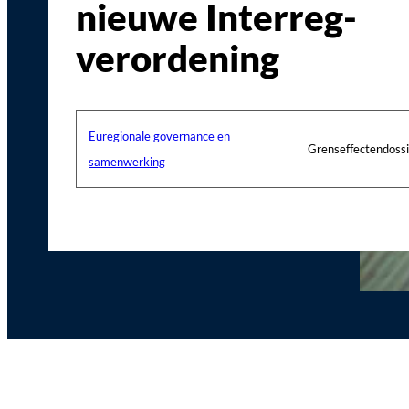
nieuwe Interreg-
verordening
Euregionale governance en
Grenseffectendossi
samenwerking