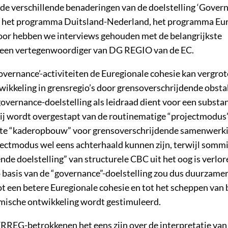
 de verschillende benaderingen van de doelstelling ‘Gover
 het programma Duitsland-Nederland, het programma Eu
or hebben we interviews gehouden met de belangrijkste
 een vertegenwoordiger van DG REGIO van de EC.
overnance’-activiteiten de Euregionale cohesie kan vergro
ikkeling in grensregio’s door grensoverschrijdende obsta
governance-doelstelling als leidraad dient voor een substan
 wordt overgestapt van de routinematige “projectmodus”
ichte “kaderopbouw” voor grensoverschrijdende samenwerk
ctmodus wel eens achterhaald kunnen zijn, terwijl somm
de doelstelling” van structurele CBC uit het oog is verlor
 basis van de “governance”-doelstelling zou dus duurzame
ot een betere Euregionale cohesie en tot het scheppen van
mische ontwikkeling wordt gestimuleerd.
ERREG-betrokkenen het eens zijn over de interpretatie van