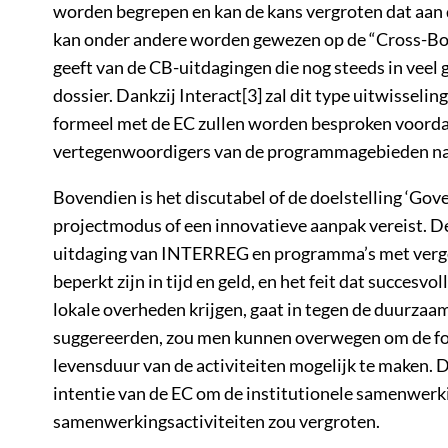
worden begrepen en kan de kans vergroten dat aan
kan onder andere worden gewezen op de “Cross-Bord
geeft van de CB-uitdagingen die nog steeds in veel g
dossier. Dankzij Interact[3] zal dit type uitwisse
formeel met de EC zullen worden besproken voordat
vertegenwoordigers van de programmagebieden na de
Bovendien is het discutabel of de doelstelling ‘Gov
projectmodus of een innovatieve aanpak vereist. D
uitdaging van INTERREG en programma’s met vergeli
beperkt zijn in tijd en geld, en het feit dat succesv
lokale overheden krijgen, gaat in tegen de duurzaa
suggereerden, zou men kunnen overwegen om de fo
levensduur van de activiteiten mogelijk te maken.
intentie van de EC om de institutionele samenwerk
samenwerkingsactiviteiten zou vergroten.