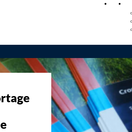
Home
On
rtage
de