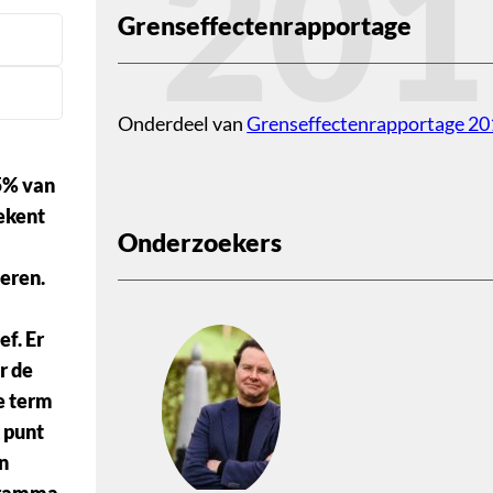
201
Grenseffectenrapportage
Onderdeel van
Grenseffectenrapportage 2
5% van
tekent
Onderzoekers
eren.
f. Er
r de
de term
k punt
n
ogramma