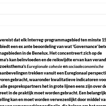
vereist dat elk Interreg-programmagebied ten minste 1
r biedt een ex ante beoordeling van wat ‘Governance’ be
agebieden in de Benelux. Het concentreert zich op de
ma’s kan beïnvloeden en de reikwijdte ervan kan verand
erzoeksthema’s
Euregionale cohesie
en
sociaaleconomische
aanbevelingen trekken vanuit een Euregionaal perspectie
voren gebracht, waaronder kwalitatieve indicatoren voo
alle gesprekspartners het in grote lijnen eens zijn over 
creet in de praktijk moet worden gebracht. Een belangrij
telling kan en moet worden verwezenlijkt door middel va
gen van samenwerking nodig zijn, die helpen om het pr