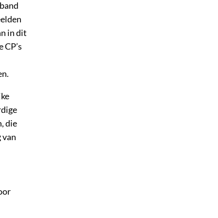
rband
eelden
n in dit
e CP’s
en.
jke
rdige
, die
g van
oor