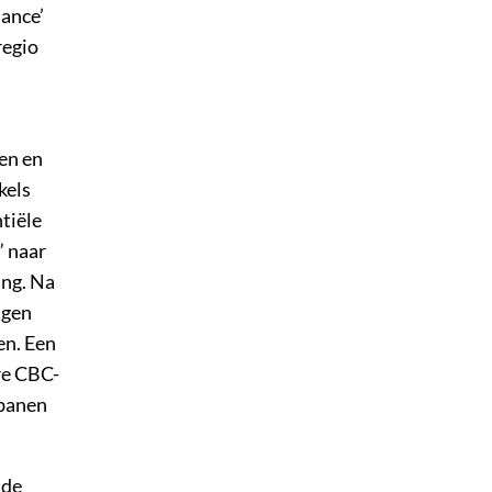
nance’
regio
ten en
kels
tiële
 naar
ing. Na
igen
en. Een
re CBC-
 banen
 de