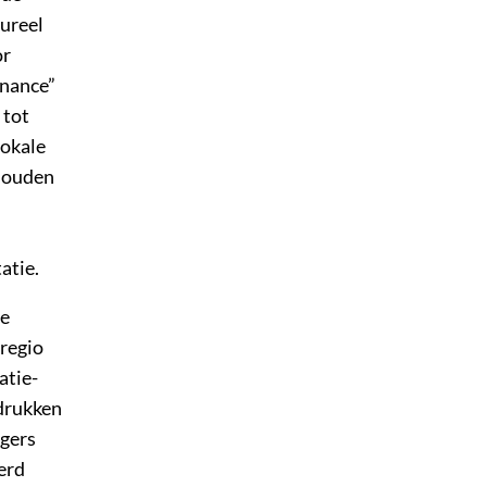
ureel
or
rnance”
 tot
lokale
 houden
atie.
ze
sregio
atie-
drukken
igers
erd