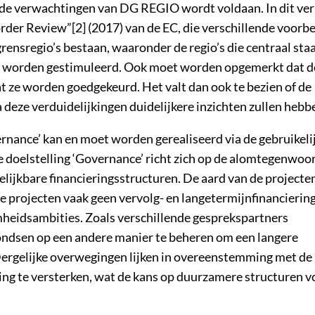
 de verwachtingen van DG REGIO wordt voldaan. In dit ve
er Review”[2] (2017) van de EC, die verschillende voorb
rensregio’s bestaan, waaronder de regio’s die centraal staa
ling worden gestimuleerd. Ook moet worden opgemerkt dat d
 ze worden goedgekeurd. Het valt dan ook te bezien of de
ze verduidelijkingen duidelijkere inzichten zullen hebb
ernance’ kan en moet worden gerealiseerd via de gebruikeli
e doelstelling ‘Governance’ richt zich op de alomtegenwoo
jkbare financieringsstructuren. De aard van de projecten
olle projecten vaak geen vervolg- en langetermijnfinancierin
mheidsambities. Zoals verschillende gesprekspartners
ndsen op een andere manier te beheren om een langere
 Dergelijke overwegingen lijken in overeenstemming met de
ing te versterken, wat de kans op duurzamere structuren v