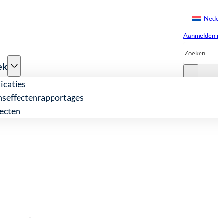
Nede
Aanmelden n
Zoeken
ek
icaties
nseffectenrapportages
ecten