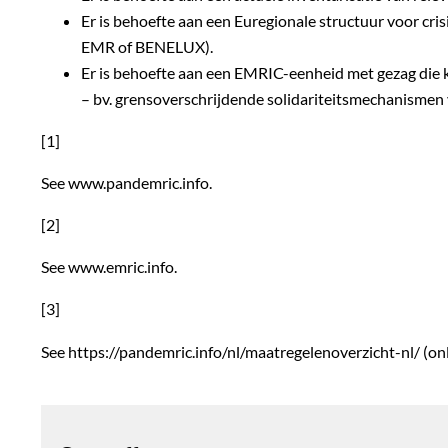
Er is behoefte aan een Euregionale structuur voor cr
EMR of BENELUX).
Er is behoefte aan een EMRIC-eenheid met gezag die 
– bv. grensoverschrijdende solidariteitsmechanismen 
[1]
See www.pandemric.info.
[2]
See www.emric.info.
[3]
See https://pandemric.info/nl/maatregelenoverzicht-nl/ (on