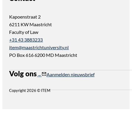
Kapoenstraat 2
6211 KW Maastricht
Faculty of Law
+31 43 3883233
item@maastrichtuniversity.nl
PO Box 616 6200 MD Maastricht
Volg ons
Follow us on Instagram
Follow us on YouTube
Aanmelden nieuwsbrief
Copyright 2026 © ITEM