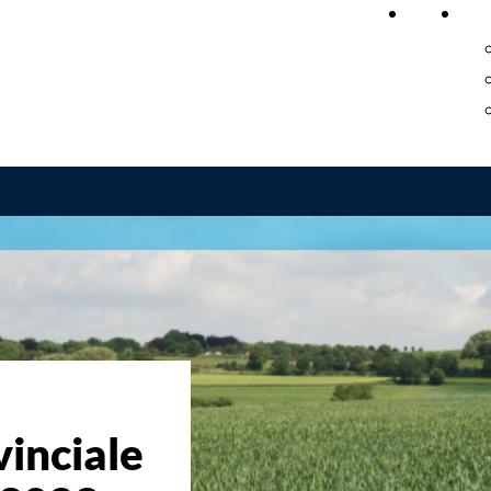
Home
On
vinciale