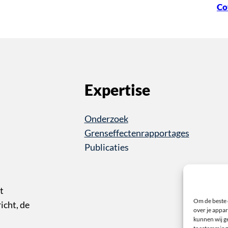
Co
Expertise
Onderzoek
Grenseffectenrapportages
Publicaties
t
Om de beste 
cht, de
over je appar
kunnen wij ge