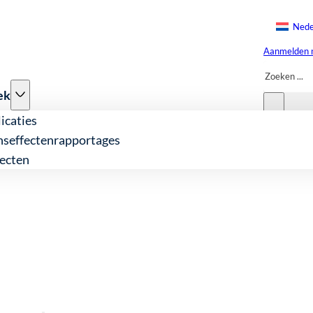
Nede
Aanmelden n
Zoeken
ek
icaties
nseffectenrapportages
ecten