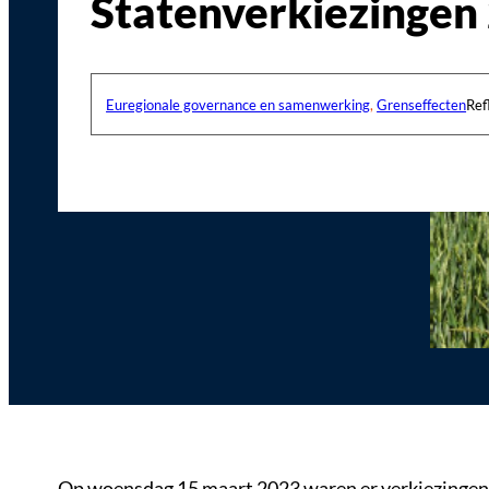
Statenverkiezingen
Euregionale governance en samenwerking
,
Grenseffecten
Ref
Op woensdag 15 maart 2023 waren er verkiezingen 