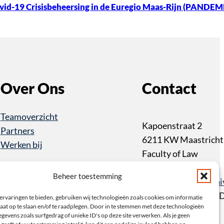
vid-19 Crisisbeheersing in de Euregio Maas-Rijn (PANDEM
Over Ons
Contact
Teamoverzicht
Kapoenstraat 2
Partners
6211 KW Maastricht
Werken bij
Faculty of Law
+31 43 3883233
Beheer toestemming
item@maastrichtuniv
PO Box 616 6200 M
ervaringen te bieden, gebruiken wij technologieën zoals cookies om informatie
aat op te slaan en/of te raadplegen. Door in te stemmen met deze technologieën
Maastricht
gevens zoals surfgedrag of unieke ID's op deze site verwerken. Als je geen