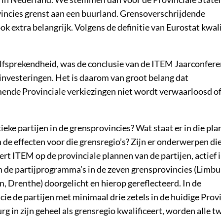
incies grenst aan een buurland. Grensoverschrijdende
k extra belangrijk. Volgens de definitie van Eurostat kwali
fsprekendheid, was de conclusie van de ITEM Jaarconfere
investeringen. Het is daarom van groot belang dat
nde Provinciale verkiezingen niet wordt verwaarloosd of
ieke partijen in de grensprovincies? Wat staat er in die pl
de effecten voor die grensregio’s? Zijn er onderwerpen di
rt ITEM op de provinciale plannen van de partijen, actief 
n de partijprogramma’s in de zeven grensprovincies (Limbu
, Drenthe) doorgelicht en hierop gereflecteerd. In de
e de partijen met minimaal drie zetels in de huidige Prov
in zijn geheel als grensregio kwalificeert, worden alle tw