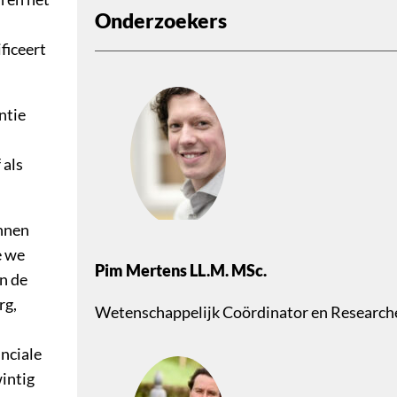
Onderzoekers
ficeert
ntie
 als
annen
e we
Pim Mertens LL.M. MSc.
in de
rg,
Wetenschappelijk Coördinator en Research
inciale
intig