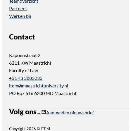
Teamoverzicht
Partners
Werken bij
Contact
Kapoenstraat 2
6211 KW Maastricht
Faculty of Law
+31 43 3883233
item@maastrichtuniversity.nl
PO Box 616 6200 MD Maastricht
Volg ons
Follow us on Instagram
Follow us on YouTube
Aanmelden nieuwsbrief
Copyright 2026 © ITEM