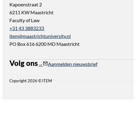
Kapoenstraat 2
6211 KW Maastricht
Faculty of Law
+31 43 3883233
item@maastrichtuniversity.nl
PO Box 616 6200 MD Maastricht
Volg ons
Follow us on Instagram
Follow us on YouTube
Aanmelden nieuwsbrief
Copyright 2026 © ITEM