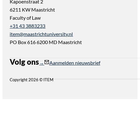
Kapoenstraat 2
6211 KW Maastricht
Faculty of Law
+31 43 3883233
item@maastrichtuniversity.nl
PO Box 616 6200 MD Maastricht
Volg ons
Follow us on Instagram
Follow us on YouTube
Aanmelden nieuwsbrief
Copyright 2026 © ITEM