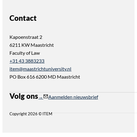
Contact
Kapoenstraat 2
6211 KW Maastricht
Faculty of Law
+31 43 3883233
item@maastrichtuniversity.nl
PO Box 616 6200 MD Maastricht
Volg ons
Follow us on Instagram
Follow us on YouTube
Aanmelden nieuwsbrief
Copyright 2026 © ITEM