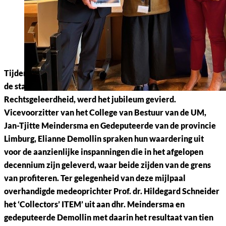
Tijdens de Preuvenemint meeting 2024, die plaatsvond in
de statige Feestzaal van de UM Faculteit der
Rechtsgeleerdheid, werd het jubileum gevierd.
Vicevoorzitter van het College van Bestuur van de UM,
Jan-Tjitte Meindersma en Gedeputeerde van de provincie
Limburg, Elianne Demollin spraken hun waardering uit
voor de aanzienlijke inspanningen die in het afgelopen
decennium zijn geleverd, waar beide zijden van de grens
van profiteren. Ter gelegenheid van deze mijlpaal
overhandigde medeoprichter Prof. dr. Hildegard Schneider
het ‘Collectors’ ITEM’ uit aan dhr. Meindersma en
gedeputeerde Demollin met daarin het resultaat van tien