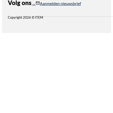
Volg ons
Follow us on Instagram
Follow us on YouTube
Aanmelden nieuwsbrief
Copyright 2026 © ITEM