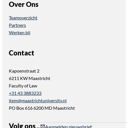
Over Ons
Teamoverzicht
Partners
Werken bij
Contact
Kapoenstraat 2
6211 KW Maastricht
Faculty of Law
+31 43 3883233
item@maastrichtuniversity.nl
PO Box 616 6200 MD Maastricht
Volg ons
Follow us on Instagram
Follow us on YouTube
Aanmelden nieuwsbrief