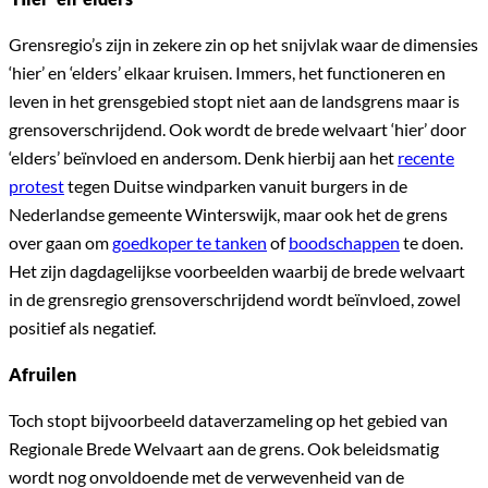
Grensregio’s zijn in zekere zin op het snijvlak waar de dimensies
‘hier’ en ‘elders’ elkaar kruisen. Immers, het functioneren en
leven in het grensgebied stopt niet aan de landsgrens maar is
grensoverschrijdend. Ook wordt de brede welvaart ‘hier’ door
‘elders’ beïnvloed en andersom. Denk hierbij aan het
recente
protest
tegen Duitse windparken vanuit burgers in de
Nederlandse gemeente Winterswijk, maar ook het de grens
over gaan om
goedkoper te tanken
of
boodschappen
te doen.
Het zijn dagdagelijkse voorbeelden waarbij de brede welvaart
in de grensregio grensoverschrijdend wordt beïnvloed, zowel
positief als negatief.
Afruilen
Toch stopt bijvoorbeeld dataverzameling op het gebied van
Regionale Brede Welvaart aan de grens. Ook beleidsmatig
wordt nog onvoldoende met de verwevenheid van de