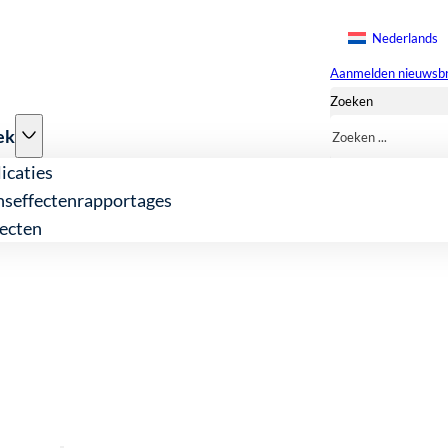
Nederlands
Aanmelden nieuwsbr
Zoeken
ek
icaties
nseffectenrapportages
ecten