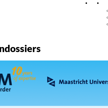
Home
On
ndossiers