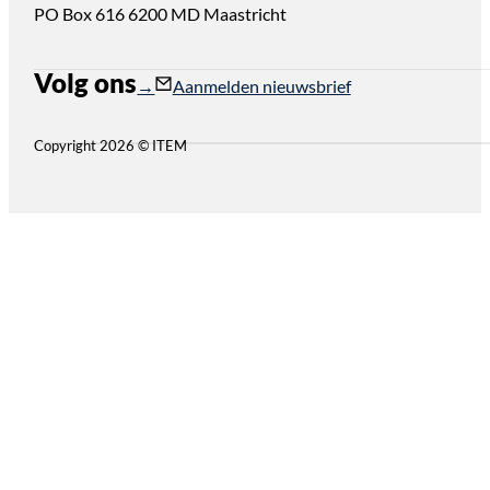
PO Box 616 6200 MD Maastricht
Volg ons
Follow us on Instagram
Follow us on YouTube
Aanmelden nieuwsbrief
Copyright 2026 © ITEM