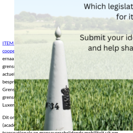
ITEM (Institute for Transnational and Euregional cross-border
cooperation and Mobility, Maastricht University)
streeft
ernaar de effecten van wetgeving, beleid en handhaving op
grensregio’s te onderzoeken door de meest interessante en
actuele vraagstukken grondig te analyseren, te publiceren en te
bespreken. Dit gebeurt via jaarlijkse ITEM
Grenseffectenrapportages. De primaire focus ligt op de
grensregio’s tussen Nederland, België, Duitsland en
Luxemburg.
Dit onderzoek nodigt beleidsmakers, bestuurders,
(academische) deskundigen en practitioners op het gebied van
transnationale en grensoverschrijdende mobiliteit uit om