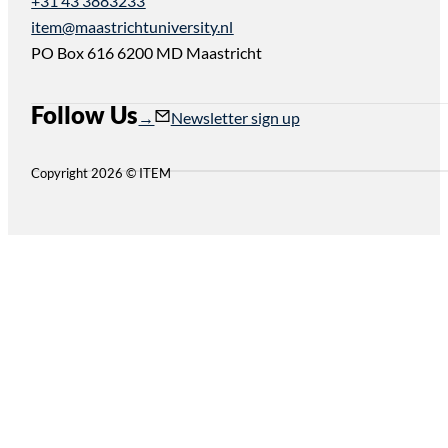
+31 43 3883233
item@maastrichtuniversity.nl
PO Box 616 6200 MD Maastricht
Follow Us
Follow us on Instagram
Follow us on YouTube
Newsletter sign up
Copyright 2026 © ITEM