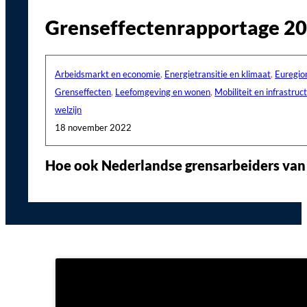
Grenseffectenrapportage 2
Arbeidsmarkt en economie
,
Energietransitie en klimaat
,
Euregio
Grenseffecten
,
Leefomgeving en wonen
,
Mobiliteit en infrastruc
welzijn
18 november 2022
Hoe ook Nederlandse grensarbeiders van