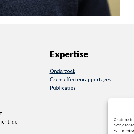
Expertise
Onderzoek
Grenseffectenrapportages
Publicaties
t
Om de beste 
cht, de
over je appar
kunnen wij ge