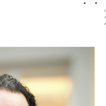
Home
On