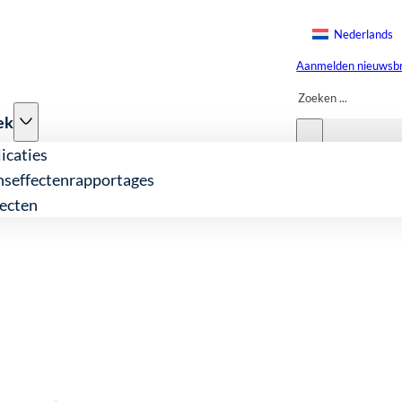
Nederlands
Aanmelden nieuwsbr
Zoeken
ek
icaties
nseffectenrapportages
ecten