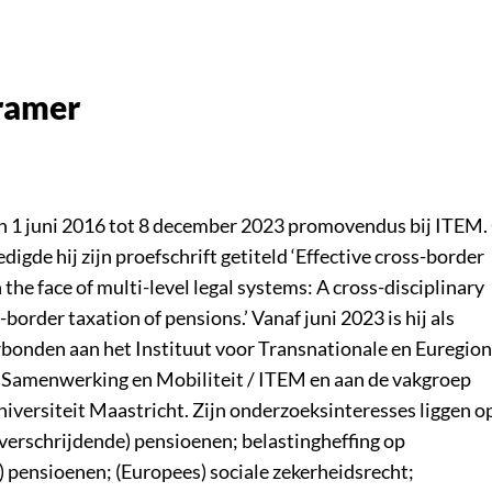
ramer
 1 juni 2016 tot 8 december 2023 promovendus bij ITEM.
gde hij zijn proefschrift getiteld ‘Effective cross-border
the face of multi-level legal systems: A cross-disciplinary
-border taxation of pensions.’ Vanaf juni 2023 is hij als
rbonden aan het Instituut voor Transnationale en Euregion
Samenwerking en Mobiliteit / ITEM en aan de vakgroep
niversiteit Maastricht. Zijn onderzoeksinteresses liggen o
verschrijdende) pensioenen; belastingheffing op
 pensioenen; (Europees) sociale zekerheidsrecht;