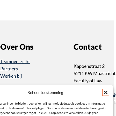
Over Ons
Contact
Teamoverzicht
Kapoenstraat 2
Partners
6211 KW Maastricht
Werken bij
Faculty of Law
+31 43 3883233
Beheer toestemming
item@maastrichtuniv
PO Box 616 6200 M
ervaringen te bieden, gebruiken wij technologieën zoals cookies om informatie
aat op te slaan en/of te raadplegen. Door in te stemmen met deze technologieën
Maastricht
gevens zoals surfgedrag of unieke ID's op deze site verwerken. Als je geen