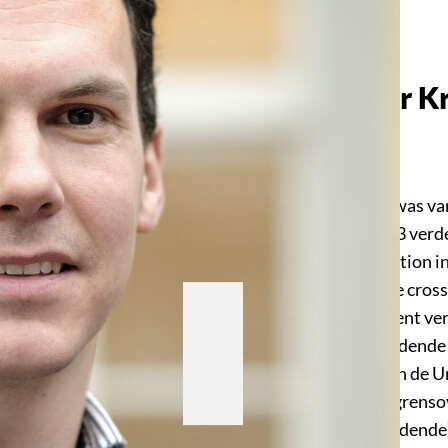
Dr. Sander K
Onderzoeker
Sander Kramer was van
8 december 2023 verdedi
pension information in 
research into the cross
universitair docent ve
Grensoverschrijdende 
Fiscaal Recht van de U
het gebied van (grenso
(grensoverschrijdende)