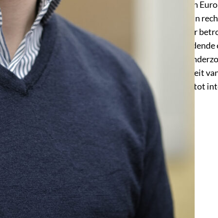
internationaal en Eur
benaderingen van recht
domein is Sander betro
grensoverschrijdende 
fundamenteel onderzoe
aan de Universiteit va
cursus inleiding tot i