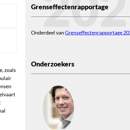
202
Grenseffectenrapportage
Onderdeel van
Grenseffectenrapportage 2
Onderzoekers
, zoals
ulair
ensen
elvaart
t
nal