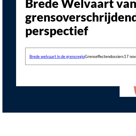
Brede Welvaart van
grensoverschrijden
perspectief
Brede welvaart in de grensregio
Grenseffectendossiers
17 no