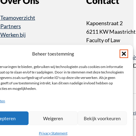
Over Ons
Contact
Teamoverzicht
Kapoenstraat 2
Partners
6211 KW Maastricht
Werken bij
Faculty of Law
+31 43 3883233
Beheer toestemming
item@maastrichtuniv
PO Box 616 6200 M
ervaringen te bieden, gebruiken wij technologieën zoals cookies om informatie
aat op te slaan en/of te raadplegen. Door in te stemmen met deze technologieën
Maastricht
gevens zoals surfgedrag of unieke ID's op deze site verwerken. Als je geen
geeft of uw toestemming intrekt, kan dit een nadelige invloed hebben op
cties en mogelijkheden.
am
e
wsbrief
ten
Pr
epteren
Weigeren
Bekijk voorkeuren
Privacy Statement