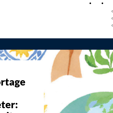
Home
On
rtage
ter: