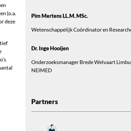
een
en (o.a.
Pim Mertens LL.M. MSc.
or deze
Wetenschappelijk Coördinator en Research
tief
Dr. Inge Hooijen
e
o’s
Onderzoeksmanager Brede Welvaart Limbur
aantal
NEIMED
Partners