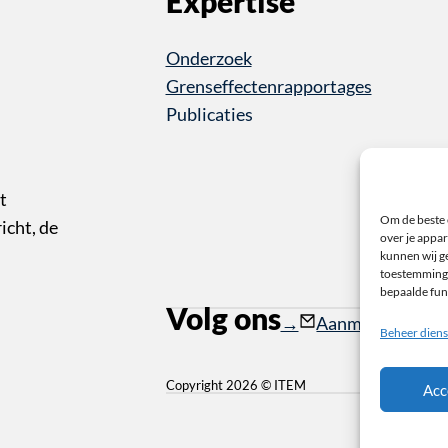
Expertise
Onderzoek
Grenseffectenrapportages
Publicaties
t
Om de beste 
cht, de
over je appar
kunnen wij ge
toestemming 
bepaalde fun
Volg ons
Follow us on Instagr
Follow us on YouTub
Aanmelden nieu
Beheer diens
Copyright 2026 © ITEM
Acc