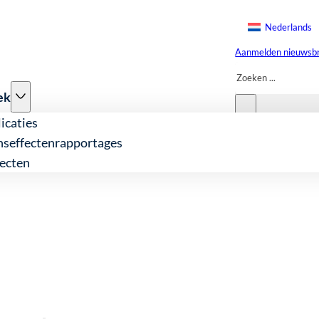
Nederlands
Aanmelden nieuwsbr
Zoeken
ek
icaties
nseffectenrapportages
ecten