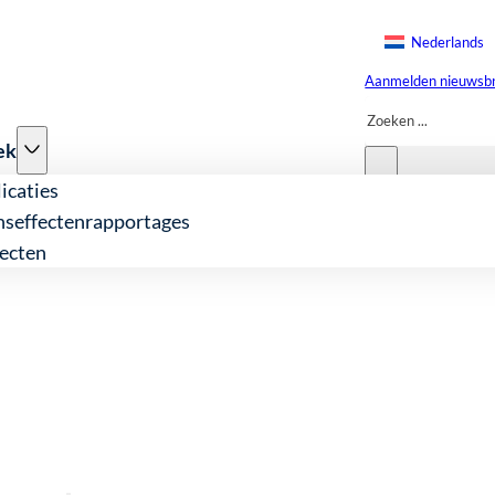
Nederlands
Aanmelden nieuwsbr
Zoeken
ek
icaties
nseffectenrapportages
ecten