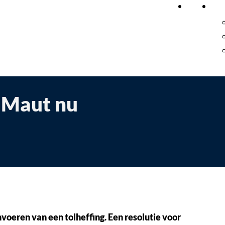
Home
On
e Maut nu
voeren van een tolheffing. Een resolutie voor