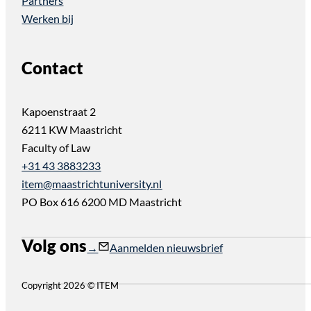
Partners
Werken bij
Contact
Kapoenstraat 2
6211 KW Maastricht
Faculty of Law
+31 43 3883233
item@maastrichtuniversity.nl
PO Box 616 6200 MD Maastricht
Volg ons
Follow us on Instagram
Follow us on YouTube
Aanmelden nieuwsbrief
Copyright 2026 © ITEM