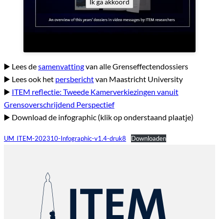
Ik ga akkoord
▶️ Lees de
samenvatting
van alle Grenseffectendossiers
▶️ Lees ook het
persbericht
van Maastricht University
▶️
ITEM reflectie: Tweede Kamerverkiezingen vanuit
Grensoverschrijdend Perspectief
▶️ Download de infographic (klik op onderstaand plaatje)
UM_ITEM-202310-Infographic-v1.4-druk8
Downloaden